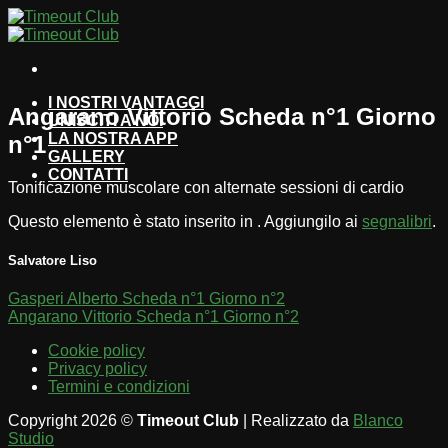
Salta
ai
contenuti
I NOSTRI VANTAGGI
Angarano Vittorio Scheda n°1 Giorno
UNISCITI A NOI
LA NOSTRA APP
n°1
GALLERY
CONTATTI
Tonificazione muscolare con alternate sessioni di cardio
Questo elemento è stato inserito in . Aggiungilo ai
segnalibri
.
Salvatore Liso
Gasperi Alberto Scheda n°1 Giorno n°2
Angarano Vittorio Scheda n°1 Giorno n°2
Cookie policy
Privacy policy
Termini e condizioni
Copyright 2026 ©
Timeout Club
| Realizzato da
Blanco
Studio