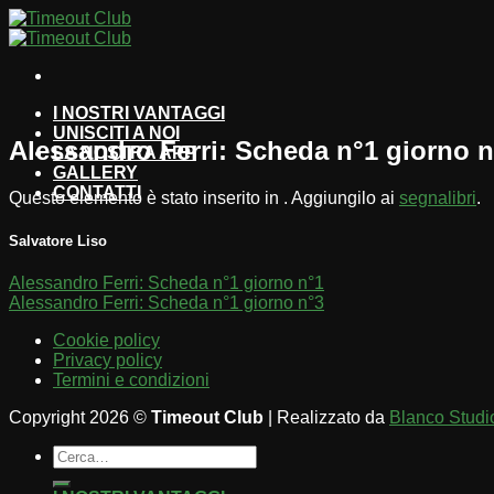
Salta
ai
contenuti
I NOSTRI VANTAGGI
UNISCITI A NOI
Alessandro Ferri: Scheda n°1 giorno n
LA NOSTRA APP
GALLERY
CONTATTI
Questo elemento è stato inserito in . Aggiungilo ai
segnalibri
.
Salvatore Liso
Alessandro Ferri: Scheda n°1 giorno n°1
Alessandro Ferri: Scheda n°1 giorno n°3
Cookie policy
Privacy policy
Termini e condizioni
Copyright 2026 ©
Timeout Club
| Realizzato da
Blanco Studi