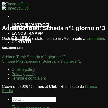
Salta
ai
contenuti
I NOSTRI VANTAGGI
Adriano Tursi: Scheda n°1 giorno n°3
UNISCITI A NOI
LA NOSTRA APP
GALLERY
Questo elemento è stato inserito in . Aggiungilo ai
segnalibri
.
CONTATTI
Salvatore Liso
Adriano Tursi: Scheda n°1 giorno n°2
Simone Mastrapasqua: Scheda n°1 giorno n°1
Cookie policy
Privacy policy
Termini e condizioni
Copyright 2026 ©
Timeout Club
| Realizzato da
Blanco
Studio