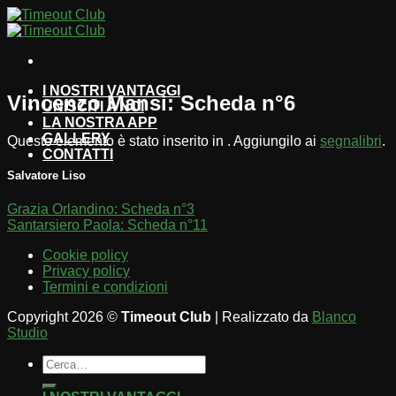
Salta
ai
contenuti
I NOSTRI VANTAGGI
Vincenzo Mansi: Scheda n°6
UNISCITI A NOI
LA NOSTRA APP
GALLERY
Questo elemento è stato inserito in . Aggiungilo ai
segnalibri
.
CONTATTI
Salvatore Liso
Grazia Orlandino: Scheda n°3
Santarsiero Paola: Scheda n°11
Cookie policy
Privacy policy
Termini e condizioni
Copyright 2026 ©
Timeout Club
| Realizzato da
Blanco
Studio