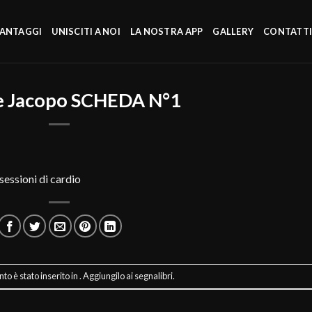
VANTAGGI
UNISCITI A NOI
LA NOSTRA APP
GALLERY
CONTATT
e Jacopo SCHEDA N°1
sessioni di cardio
o è stato inserito in . Aggiungilo ai
segnalibri
.