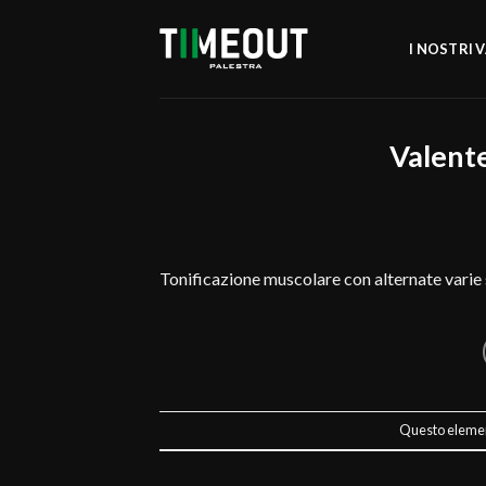
Salta
ai
I NOSTRI 
contenuti
Valent
Tonificazione muscolare con alternate varie 
Questo element