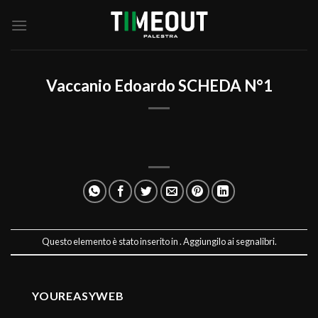
Salta
ai
contenuti
Vaccanio Edoardo SCHEDA N°1
Questo elemento è stato inserito in . Aggiungilo ai
segnalibri
.
YOUREASYWEB