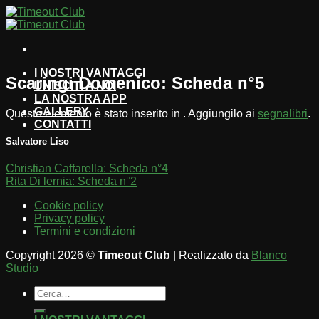
Salta
ai
contenuti
I NOSTRI VANTAGGI
Scaringi Domenico: Scheda n°5
UNISCITI A NOI
LA NOSTRA APP
GALLERY
Questo elemento è stato inserito in . Aggiungilo ai
segnalibri
.
CONTATTI
Salvatore Liso
Christian Caffarella: Scheda n°4
Rita Di lernia: Scheda n°2
Cookie policy
Privacy policy
Termini e condizioni
Copyright 2026 ©
Timeout Club
| Realizzato da
Blanco
Studio