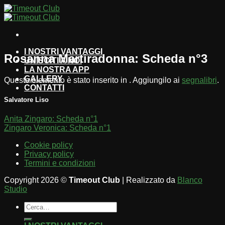
Salta
ai
contenuti
I NOSTRI VANTAGGI
Rosanna Martiradonna: Scheda n°3
UNISCITI A NOI
LA NOSTRA APP
GALLERY
Questo elemento è stato inserito in . Aggiungilo ai
segnalibri
.
CONTATTI
Salvatore Liso
Anita Zingaro: Scheda n°1
Zingaro Veronica: Scheda n°1
Cookie policy
Privacy policy
Termini e condizioni
Copyright 2026 ©
Timeout Club
| Realizzato da
Blanco
Studio