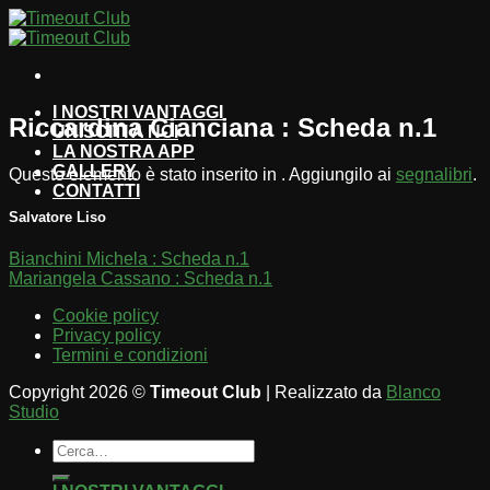
Salta
ai
contenuti
I NOSTRI VANTAGGI
Riccardina Cianciana : Scheda n.1
UNISCITI A NOI
LA NOSTRA APP
GALLERY
Questo elemento è stato inserito in . Aggiungilo ai
segnalibri
.
CONTATTI
Salvatore Liso
Bianchini Michela : Scheda n.1
Mariangela Cassano : Scheda n.1
Cookie policy
Privacy policy
Termini e condizioni
Copyright 2026 ©
Timeout Club
| Realizzato da
Blanco
Studio