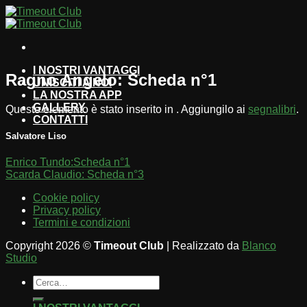
Salta
ai
contenuti
I NOSTRI VANTAGGI
Ragno Angelo: Scheda n°1
UNISCITI A NOI
LA NOSTRA APP
GALLERY
Questo elemento è stato inserito in . Aggiungilo ai
segnalibri
.
CONTATTI
Salvatore Liso
Enrico Tundo:Scheda n°1
Scarda Claudio: Scheda n°3
Cookie policy
Privacy policy
Termini e condizioni
Copyright 2026 ©
Timeout Club
| Realizzato da
Blanco
Studio