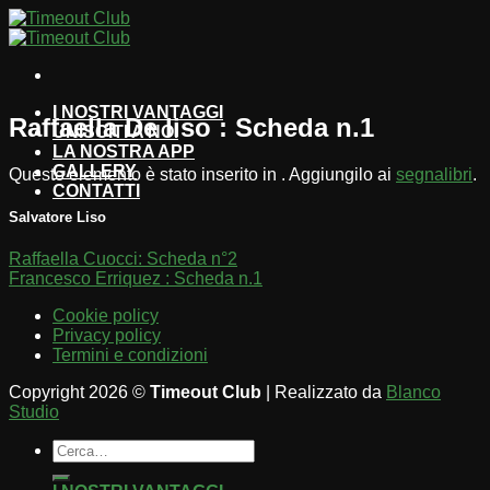
Salta
ai
contenuti
I NOSTRI VANTAGGI
Raffaella De liso : Scheda n.1
UNISCITI A NOI
LA NOSTRA APP
GALLERY
Questo elemento è stato inserito in . Aggiungilo ai
segnalibri
.
CONTATTI
Salvatore Liso
Raffaella Cuocci: Scheda n°2
Francesco Erriquez : Scheda n.1
Cookie policy
Privacy policy
Termini e condizioni
Copyright 2026 ©
Timeout Club
| Realizzato da
Blanco
Studio