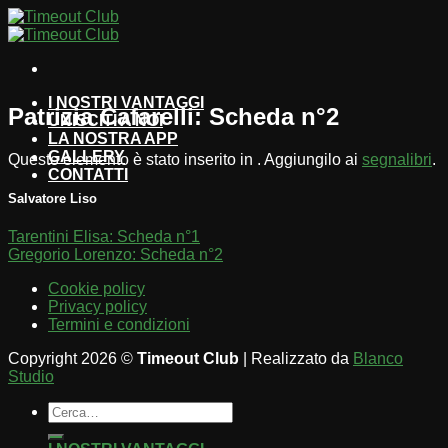
Salta
ai
contenuti
I NOSTRI VANTAGGI
Patrizia Cafarelli: Scheda n°2
UNISCITI A NOI
LA NOSTRA APP
GALLERY
Questo elemento è stato inserito in . Aggiungilo ai
segnalibri
.
CONTATTI
Salvatore Liso
Tarentini Elisa: Scheda n°1
Gregorio Lorenzo: Scheda n°2
Cookie policy
Privacy policy
Termini e condizioni
Copyright 2026 ©
Timeout Club
| Realizzato da
Blanco
Studio