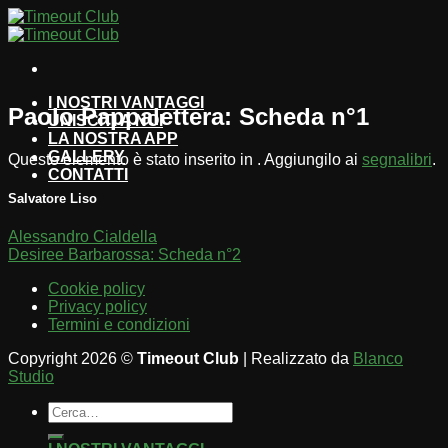
Salta
ai
contenuti
I NOSTRI VANTAGGI
Paolo Pappalettera: Scheda n°1
UNISCITI A NOI
LA NOSTRA APP
GALLERY
Questo elemento è stato inserito in . Aggiungilo ai
segnalibri
.
CONTATTI
Salvatore Liso
Alessandro Cialdella
Desiree Barbarossa: Scheda n°2
Cookie policy
Privacy policy
Termini e condizioni
Copyright 2026 ©
Timeout Club
| Realizzato da
Blanco
Studio