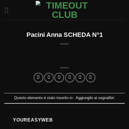
Salta
ai
contenuti
Pacini Anna SCHEDA N°1
Questo elemento è stato inserito in . Aggiungilo ai
segnalibri
.
YOUREASYWEB