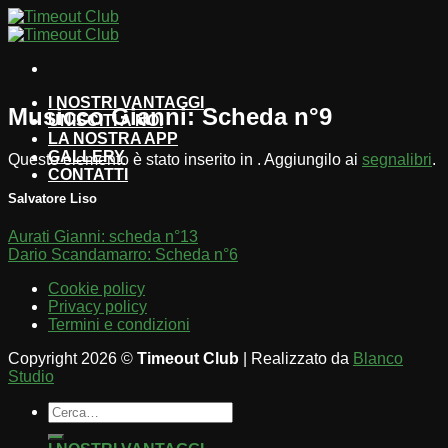
Salta
ai
contenuti
I NOSTRI VANTAGGI
Musicco Gianni: Scheda n°9
UNISCITI A NOI
LA NOSTRA APP
GALLERY
Questo elemento è stato inserito in . Aggiungilo ai
segnalibri
.
CONTATTI
Salvatore Liso
Aurati Gianni: scheda n°13
Dario Scandamarro: Scheda n°6
Cookie policy
Privacy policy
Termini e condizioni
Copyright 2026 ©
Timeout Club
| Realizzato da
Blanco
Studio