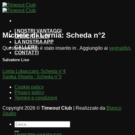
Salta
ai
contenuti
I NOSTRI VANTAGGI
Michele di Lernia: Scheda n°2
UNISCITI A NOI
LA NOSTRA APP
GALLERY
Questo elemento è stato inserito in . Aggiungilo ai
segnalibri
.
CONTATTI
Salvatore Liso
Lorita Lobaccaro: Scheda n°4
Sanka Xhoela : Scheda n°3
Cookie policy
Privacy policy
Termini e condizioni
Copyright 2026 ©
Timeout Club
| Realizzato da
Blanco
Studio