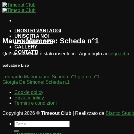
Salta
ai
contenuti
I NOSTRI VANTAGGI
UNISCITI A NOI
Mauro Marcone: Scheda n°1
LA NOSTRA APP
GALLERY
CONTATTI
Questo elemento è stato inserito in . Aggiungilo ai
segnalibri
.
Salvatore Liso
Leonardo Matromauro: Scheda n°1 giorno n°1
Giorgia De Simone: Scheda n.1
Cookie policy
Privacy policy
Termini e condizioni
Copyright 2026 ©
Timeout Club
| Realizzato da
Blanco Studi