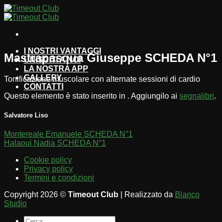
Salta
ai
contenuti
I NOSTRI VANTAGGI
Mastrapasqua Giuseppe SCHEDA N°1
UNISCITI A NOI
LA NOSTRA APP
GALLERY
Tonificazione muscolare con alternate sessioni di cardio
CONTATTI
Questo elemento è stato inserito in . Aggiungilo ai
segnalibri
.
Salvatore Liso
Montereale Emanuele SCHEDA N°1
Halaoui Nadia SCHEDA N°1
Cookie policy
Privacy policy
Termini e condizioni
Copyright 2026 ©
Timeout Club
| Realizzato da
Blanco
Studio