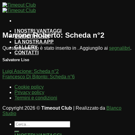
Salta
ai
contenuti
I NOSTRI VANTAGGI
Marrone Roberto: Scheda n°2
UNISCITI A NOI
LA NOSTRA APP
GALLERY
Questo elemento è stato inserito in . Aggiungilo ai
segnalibri
.
CONTATTI
Salvatore Liso
Luigi Ascione: Scheda n°2
Francesco Di Bitonto: Scheda n°6
Cookie policy
Privacy policy
Termini e condizioni
Copyright 2026 ©
Timeout Club
| Realizzato da
Blanco
Studio