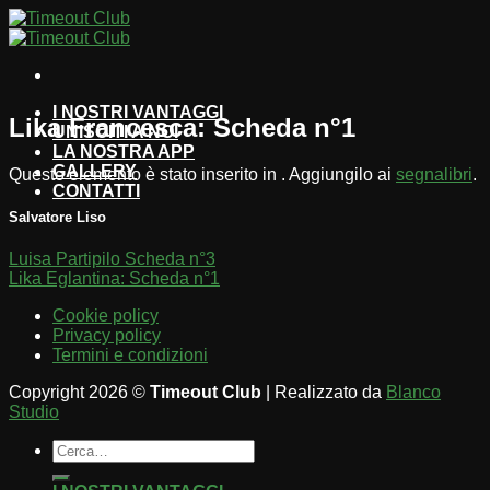
Salta
ai
contenuti
I NOSTRI VANTAGGI
Lika Francesca: Scheda n°1
UNISCITI A NOI
LA NOSTRA APP
GALLERY
Questo elemento è stato inserito in . Aggiungilo ai
segnalibri
.
CONTATTI
Salvatore Liso
Luisa Partipilo Scheda n°3
Lika Eglantina: Scheda n°1
Cookie policy
Privacy policy
Termini e condizioni
Copyright 2026 ©
Timeout Club
| Realizzato da
Blanco
Studio