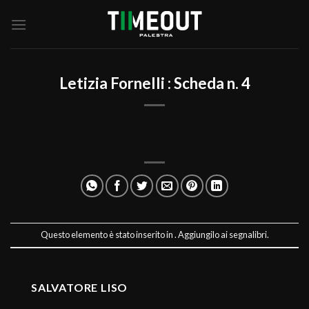
Salta
ai
contenuti
Letizia Fornelli : Scheda n. 4
Questo elemento è stato inserito in . Aggiungilo ai
segnalibri
.
SALVATORE LISO