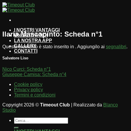
Salta
ai
contenuti
I NOSTRI VANTAGGI
Ilaria Mascopinto: Scheda n°1
UNISCITI A NOI
LA NOSTRA APP
GALLERY
Questo elemento è stato inserito in . Aggiungilo ai
segnalibri
.
CONTATTI
Salvatore Liso
Nico Curci: Scheda n°1
Giuseppe Camisa: Scheda n°4
Cookie policy
Privacy policy
Termini e condizioni
Copyright 2026 ©
Timeout Club
| Realizzato da
Blanco
Studio