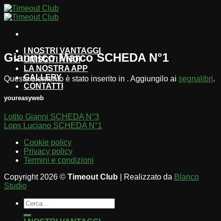
Salta
ai
contenuti
I NOSTRI VANTAGGI
Giannico Marco SCHEDA N°1
UNISCITI A NOI
LA NOSTRA APP
GALLERY
Questo elemento è stato inserito in . Aggiungilo ai
segnalibri
.
CONTATTI
youreasyweb
Lotito Gianni SCHEDA N°3
Lops Luciano SCHEDA N°1
Cookie policy
Privacy policy
Termini e condizioni
Copyright 2026 ©
Timeout Club
| Realizzato da
Blanco
Studio