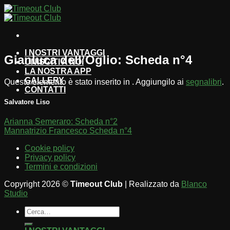
Salta
ai
contenuti
I NOSTRI VANTAGGI
Gianluca dell’Oglio: Scheda n°4
UNISCITI A NOI
LA NOSTRA APP
GALLERY
Questo elemento è stato inserito in . Aggiungilo ai
segnalibri
.
CONTATTI
Salvatore Liso
Arianna Semeraro: Scheda n°2
Mannatrizio Francesco Scheda n°4
Cookie policy
Privacy policy
Termini e condizioni
Copyright 2026 ©
Timeout Club
| Realizzato da
Blanco
Studio