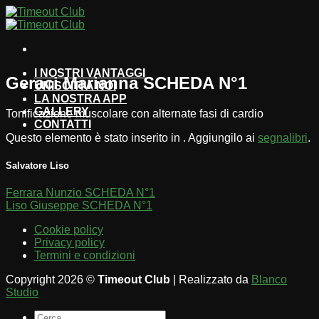
Salta
ai
contenuti
I NOSTRI VANTAGGI
Geraci Marianna SCHEDA N°1
UNISCITI A NOI
LA NOSTRA APP
GALLERY
Tonificazione muscolare con alternate fasi di cardio
CONTATTI
Questo elemento è stato inserito in . Aggiungilo ai
segnalibri
.
Salvatore Liso
Ferrara Nunzio SCHEDA N°1
Liso Giuseppe SCHEDA N°1
Cookie policy
Privacy policy
Termini e condizioni
Copyright 2026 ©
Timeout Club
| Realizzato da
Blanco
Studio