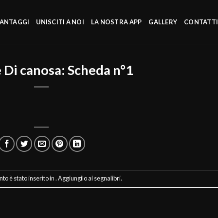
VANTAGGI
UNISCITI A NOI
LA NOSTRA APP
GALLERY
CONTATT
 Di canosa: Scheda n°1
o è stato inserito in . Aggiungilo ai
segnalibri
.