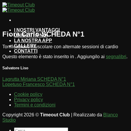
Salta
ai
contenuti
I NOSTRI VANTAGGI
Fiore Carlo SCHEDA N°1
UNISCITI A NOI
LA NOSTRA APP
GALLERY
Tonificazione muscolare con alternate sessioni di cardio
CONTATTI
Questo elemento è stato inserito in . Aggiungilo ai
segnalibri
.
Salvatore Liso
Lagrutta Miriana SCHEDA N°1
Lopetuso Francesco SCHEDA N°1
Cookie policy
Privacy policy
Termini e condizioni
Copyright 2026 ©
Timeout Club
| Realizzato da
Blanco
Studio