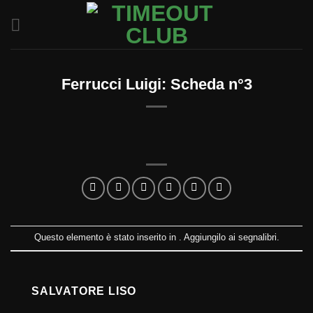
Salta
ai
contenuti
Ferrucci Luigi: Scheda n°3
Questo elemento è stato inserito in . Aggiungilo ai
segnalibri
.
SALVATORE LISO