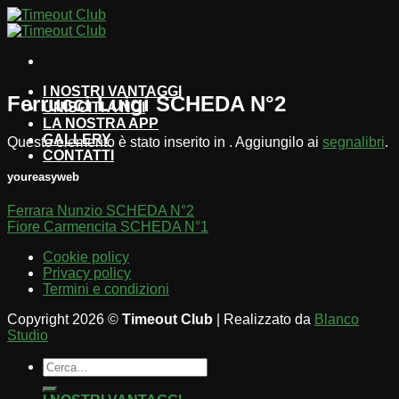
Salta
ai
contenuti
I NOSTRI VANTAGGI
Ferrucci Luigi SCHEDA N°2
UNISCITI A NOI
LA NOSTRA APP
GALLERY
Questo elemento è stato inserito in . Aggiungilo ai
segnalibri
.
CONTATTI
youreasyweb
Ferrara Nunzio SCHEDA N°2
Fiore Carmencita SCHEDA N°1
Cookie policy
Privacy policy
Termini e condizioni
Copyright 2026 ©
Timeout Club
| Realizzato da
Blanco
Studio