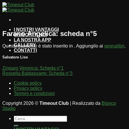
Salta
ai
contenuti
I NOSTRI VANTAGGI
Farano Angelica: scheda n°5
UNISCITI A NOI
LA NOSTRA APP
GALLERY
Questo elemento è stato inserito in . Aggiungilo ai
segnalibri
.
CONTATTI
Salvatore Liso
Zingaro Veronica: Scheda n°1
Rossella Baldassarre: Scheda n°3
Cookie policy
Privacy policy
Termini e condizioni
Copyright 2026 ©
Timeout Club
| Realizzato da
Blanco
Studio