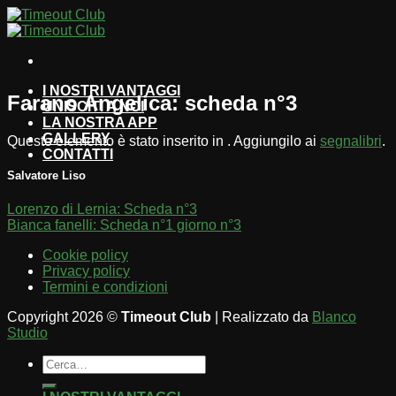
Salta
ai
contenuti
I NOSTRI VANTAGGI
Farano Angelica: scheda n°3
UNISCITI A NOI
LA NOSTRA APP
GALLERY
Questo elemento è stato inserito in . Aggiungilo ai
segnalibri
.
CONTATTI
Salvatore Liso
Lorenzo di Lernia: Scheda n°3
Bianca fanelli: Scheda n°1 giorno n°3
Cookie policy
Privacy policy
Termini e condizioni
Copyright 2026 ©
Timeout Club
| Realizzato da
Blanco
Studio