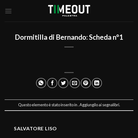
Salta
ai
contenuti
Dormitilla di Bernando: Scheda n°1
Questo elemento è stato inserito in . Aggiungilo ai
segnalibri
.
SALVATORE LISO