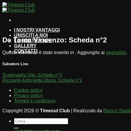
Salta
ai
contenuti
I NOSTRI VANTAGGI
UNISCITI A NOI
De Toma Vincenzo: Scheda n°2
LA NOSTRA APP
GALLERY
CONTATTI
Questo elemento è stato inserito in . Aggiungilo ai
segnalibri
.
Salvatore Liso
Scaringella Vito: Scheda n°3
Ricciardi Antonietta Maria: Scheda n°2
Cookie policy
Privacy policy
Termini e condizioni
Copyright 2026 ©
Timeout Club
| Realizzato da
Blanco Studi