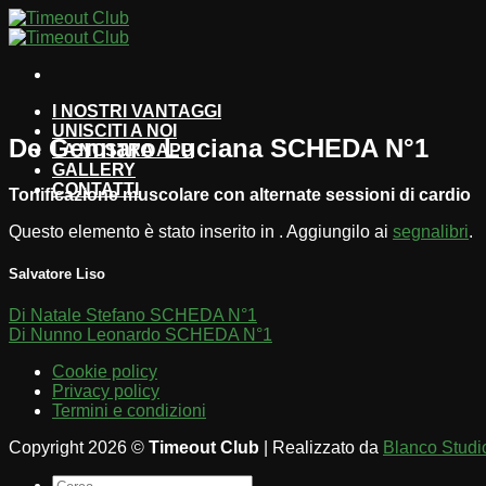
Salta
ai
contenuti
I NOSTRI VANTAGGI
UNISCITI A NOI
De Gennaro Luciana SCHEDA N°1
LA NOSTRA APP
GALLERY
CONTATTI
Tonificazione muscolare con alternate sessioni di cardio
Questo elemento è stato inserito in . Aggiungilo ai
segnalibri
.
Salvatore Liso
Di Natale Stefano SCHEDA N°1
Di Nunno Leonardo SCHEDA N°1
Cookie policy
Privacy policy
Termini e condizioni
Copyright 2026 ©
Timeout Club
| Realizzato da
Blanco Studi