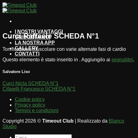
Salta
ai
contenuti
I NOSTRI VANTAGGI
Curci Raffaele SCHEDA N°1
UNISCITI A NOI
LA NOSTRA APP
GALLERY
Tonificazione muscolare con varie alternate fasi di cardio
CONTATTI
Questo elemento è stato inserito in . Aggiungilo ai
segnalibri
.
Salvatore Liso
Curci Nicla SCHEDA N°1
Cifarelli Francesco SCHEDA N°1
Cookie policy
Privacy policy
Termini e condizioni
Copyright 2026 ©
Timeout Club
| Realizzato da
Blanco
Studio