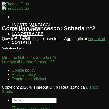
Salta
ai
contenuti
I NOSTRI VANTAGGI
Cortellino Francesco: Scheda n°2
UNISCITI A NOI
LA NOSTRA APP
GALLERY
Questo elemento è stato inserito in . Aggiungilo ai
segnalibri
.
CONTATTI
Salvatore Liso
Minunno Gabriella: Scheda n°3
Lorenzo di Lernia: Scheda n°3
Cookie policy
Privacy policy
Termini e condizioni
Copyright 2026 ©
Timeout Club
| Realizzato da
Blanco
Studio