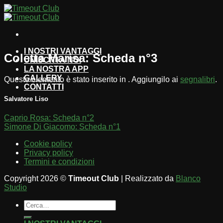
Salta
ai
contenuti
I NOSTRI VANTAGGI
Coletta Marisa: Scheda n°3
UNISCITI A NOI
LA NOSTRA APP
GALLERY
Questo elemento è stato inserito in . Aggiungilo ai
segnalibri
.
CONTATTI
Salvatore Liso
Caprio Rosa: Scheda n°2
Simone Di Giacomo: Scheda n°1
Cookie policy
Privacy policy
Termini e condizioni
Copyright 2026 ©
Timeout Club
| Realizzato da
Blanco
Studio