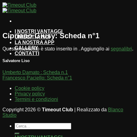
Salta
ai
contenuti
I NOSTRI VANTAGGI
Cipriano Giusy: Scheda n°1
UNISCITI A NOI
LA NOSTRA APP
GALLERY
Questo elemento è stato inserito in . Aggiungilo ai
segnalibri
.
CONTATTI
Salvatore Liso
Umberto Damato : Scheda n.1
Francesco Paciello: Scheda n°1
Cookie policy
Privacy policy
Termini e condizioni
Copyright 2026 ©
Timeout Club
| Realizzato da
Blanco
Studio