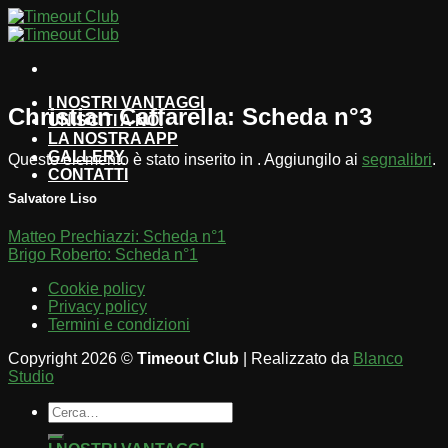
Salta
ai
contenuti
I NOSTRI VANTAGGI
Christian Caffarella: Scheda n°3
UNISCITI A NOI
LA NOSTRA APP
GALLERY
Questo elemento è stato inserito in . Aggiungilo ai
segnalibri
.
CONTATTI
Salvatore Liso
Matteo Prechiazzi: Scheda n°1
Brigo Roberto: Scheda n°1
Cookie policy
Privacy policy
Termini e condizioni
Copyright 2026 ©
Timeout Club
| Realizzato da
Blanco
Studio