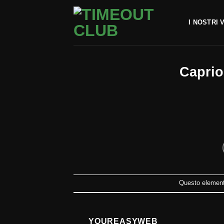
Salta
ai
I NOSTRI 
contenuti
Capri
Questo elemento
YOUREASYWEB