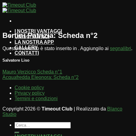
Salta
ai
contenuti
I NOSTRI VANTAGGI
Bertini Patrizia: Scheda n°2
UNISCITI A NOI
LA NOSTRA APP
GALLERY
Questo elemento è stato inserito in . Aggiungilo ai
segnalibri
.
CONTATTI
Salvatore Liso
Mauro Verzicco Scheda n°1
Acquafredda Eleonora: Scheda n°2
Cookie policy
Privacy policy
Termini e condizioni
Copyright 2026 ©
Timeout Club
| Realizzato da
Blanco
Studio