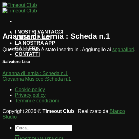
Salta
ai
contenuti
I NOSTRI VANTAGGI
Arianna di Lernia : Scheda n.1
UNISCITI A NOI
LA NOSTRA APP
GALLERY
Questo elemento è stato inserito in . Aggiungilo ai
segnalibri
.
CONTATTI
Salvatore Liso
Arianna di lernia : Scheda n.1
Giovanna Musicco :Scheda n.1
Cookie policy
Privacy policy
Termini e condizioni
Copyright 2026 ©
Timeout Club
| Realizzato da
Blanco
Studio