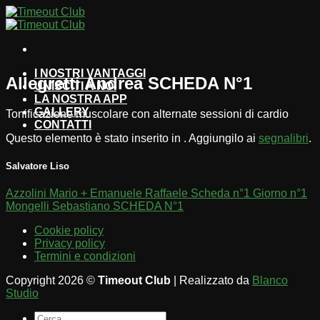
Salta
ai
contenuti
I NOSTRI VANTAGGI
Allegretti Andrea SCHEDA N°1
UNISCITI A NOI
LA NOSTRA APP
GALLERY
Tonificazione muscolare con alternate sessioni di cardio
CONTATTI
Questo elemento è stato inserito in . Aggiungilo ai
segnalibri
.
Salvatore Liso
Azzolini Mario + Emanuele Raffaele Scheda n°1 Giorno n°1
Mongelli Sebastiano SCHEDA N°1
Cookie policy
Privacy policy
Termini e condizioni
Copyright 2026 ©
Timeout Club
| Realizzato da
Blanco
Studio