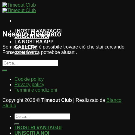
Salta
ai
contenuti
I NOSTRI VANTAGGI
Nessun Risultato
UNISCITI A NOI
LA NOSTRA APP
Sembra che non è possibile trovare ciò che stai cercando.
GALLERY
Forse una ricerca potrebbe aiutarti.
CONTATTI
Cookie policy
Privacy policy
Termini e condizioni
Copyright 2026 ©
Timeout Club
| Realizzato da
Blanco
Studio
I NOSTRI VANTAGGI
UNISCITI A NOI